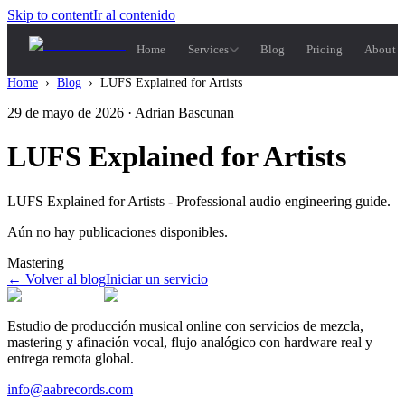
Skip to content
Ir al contenido
Home
Services
Blog
Pricing
About 
Home
›
Blog
›
LUFS Explained for Artists
29 de mayo de 2026
· Adrian Bascunan
LUFS Explained for Artists
LUFS Explained for Artists - Professional audio engineering guide.
Aún no hay publicaciones disponibles.
Mastering
←
Volver al blog
Iniciar un servicio
Estudio de producción musical online con servicios de mezcla,
mastering y afinación vocal, flujo analógico con hardware real y
entrega remota global.
info@aabrecords.com