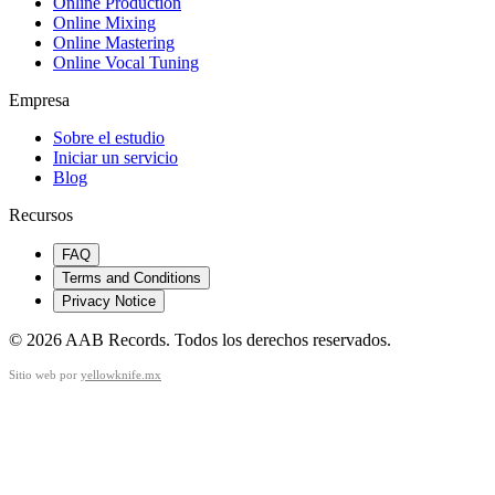
Online Production
Online Mixing
Online Mastering
Online Vocal Tuning
Empresa
Sobre el estudio
Iniciar un servicio
Blog
Recursos
FAQ
Terms and Conditions
Privacy Notice
©
2026
AAB Records
.
Todos los derechos reservados.
Sitio web por
yellowknife.mx