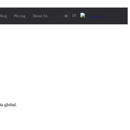
Blog
Pricing
About Us
ES
ta global.