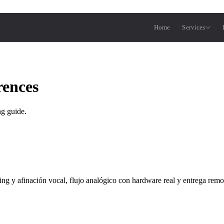
Home
Services
rences
ng guide.
ng y afinación vocal, flujo analógico con hardware real y entrega remo