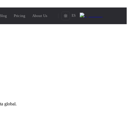
Blog
Pricing
About Us
ES
ta global.